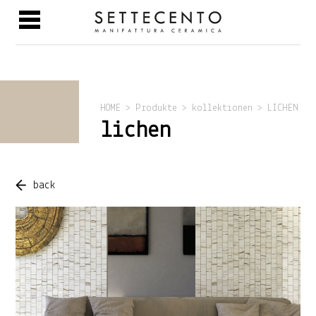
HOME > Produkte > kollektionen > LICHEN
lichen
back