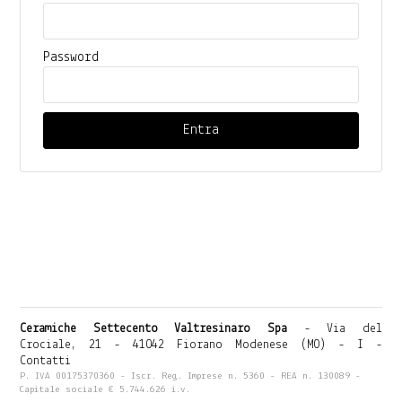
Password
Ceramiche Settecento Valtresinaro Spa
- Via del
Crociale, 21 - 41042 Fiorano Modenese (MO) - I -
Contatti
P. IVA 00175370360 - Iscr. Reg. Imprese n. 5360 - REA n. 130089 -
Capitale sociale € 5.744.626 i.v.